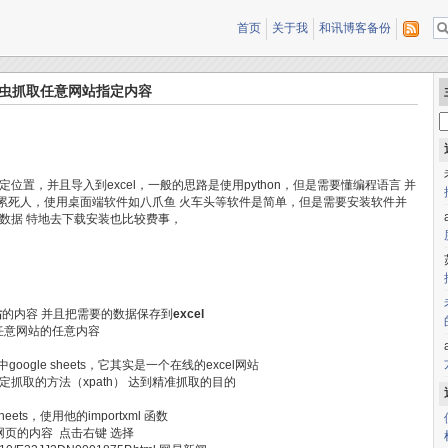
首页
关于我
和讯博客备份
 做爬虫抓取任意网站指定内容
置，并且导入到excel，一般的思路是使用python，但是需要懂编程语言 并
要累死人，使用桌面端软件如八爪鱼 火车头等软件是简单，但是需要安装软件并
数据 特地去下载安装也比较费事，
站
的内容 并且把需要的数据保存到
excel
任意网站的任意内容
google sheets，它其实是一个在线的excel网站
抓取的方法（xpath） 达到精准抓取的目的
ts，使用他的importxml 函数
的网页的内容 点击右键 选择