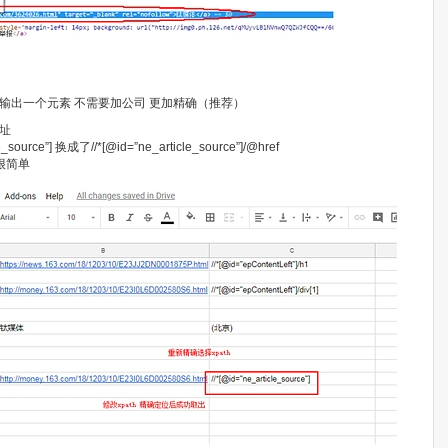
就只会输出一个元素 不需要加公司 更加精确（推荐）
址
urce”] 换成了//*[@id=”ne_article_source”]/@href
很简单