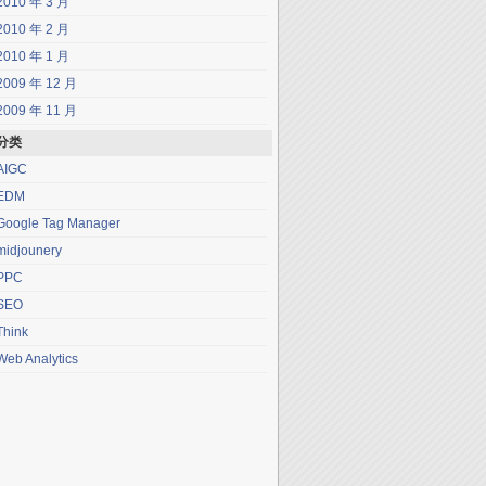
2010 年 3 月
2010 年 2 月
2010 年 1 月
2009 年 12 月
2009 年 11 月
分类
AIGC
EDM
Google Tag Manager
midjounery
PPC
SEO
Think
Web Analytics