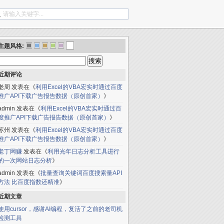
主题风格:
搜
索：
近期评论
老周
发表在《
利用Excel的VBA宏实时通过百度
推广API下载广告报告数据（原创首家）
》
admin
发表在《
利用Excel的VBA宏实时通过百
度推广API下载广告报告数据（原创首家）
》
苏州
发表在《
利用Excel的VBA宏实时通过百度
推广API下载广告报告数据（原创首家）
》
老丁网赚
发表在《
利用光年日志分析工具进行
的一次网站日志分析
》
admin
发表在《
批量查询关键词百度搜索量API
方法 比百度指数还精准
》
近期文章
使用cursor，感谢AI编程，复活了之前的老司机
检测工具