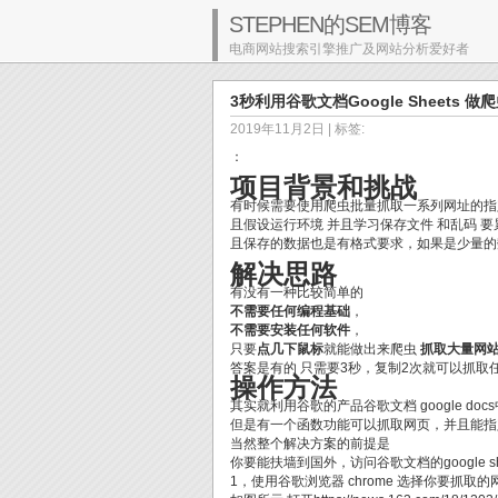
STEPHEN的SEM博客
电商网站搜索引擎推广及网站分析爱好者
3秒利用谷歌文档Google Sheets
2019年11月2日
| 标签:
：
项目背景和挑战
有时候需要使用爬虫批量抓取一系列网址的指定位
且假设运行环境 并且学习保存文件 和乱码 
且保存的数据也是有格式要求，如果是少量的
解决思路
有没有一种比较简单的
不需要任何编程基础
，
不需要安装任何软件
，
只要
点几下鼠标
就能做出来爬虫
抓取大量网
答案是有的 只需要3秒，复制2次就可以抓取
操作方法
其实就利用谷歌的产品谷歌文档 google docs中
但是有一个函数功能可以抓取网页，并且能指定
当然整个解决方案的前提是
你要能扶墙到国外，访问谷歌文档的google shee
1，使用谷歌浏览器 chrome 选择你要抓取