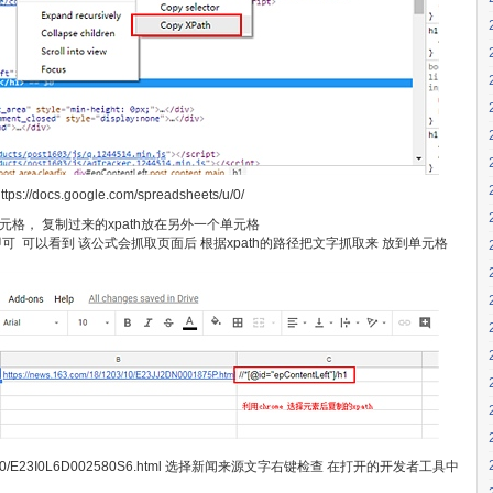
ocs.google.com/spreadsheets/u/0/
格， 复制过来的xpath放在另外一个单元格
址即可 可以看到 该公式会抓取页面后 根据xpath的路径把文字抓取来 放到单元格
1203/10/E23I0L6D002580S6.html 选择新闻来源文字右键检查 在打开的开发者工具中