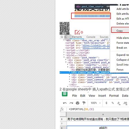
2 在google sheets中 插入xpath