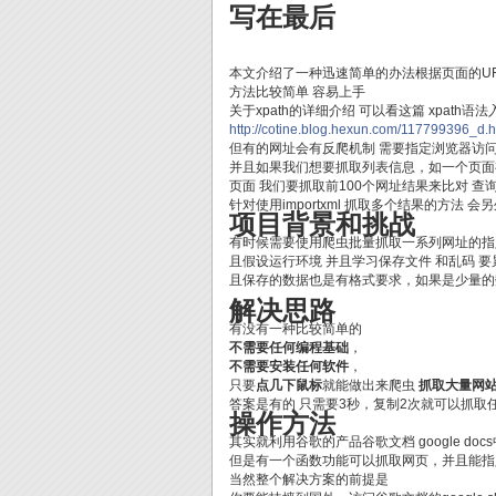
写在最后
本文介绍了一种迅速简单的办法根据页面的URL
方法比较简单 容易上手
关于xpath的详细介绍 可以看这篇 xpath语
http://cotine.blog.hexun.com/117799396_d.h
但有的网址会有反爬机制 需要指定浏览器访问
并且如果我们想要抓取列表信息，如一个页面有
页面 我们要抓取前100个网址结果来比对 查
针对使用importxml 抓取多个结果的方法 
项目背景和挑战
有时候需要使用爬虫批量抓取一系列网址的指定位
且假设运行环境 并且学习保存文件 和乱码 
且保存的数据也是有格式要求，如果是少量的
解决思路
有没有一种比较简单的
不需要任何编程基础
，
不需要安装任何软件
，
只要
点几下鼠标
就能做出来爬虫
抓取大量网
答案是有的 只需要3秒，复制2次就可以抓取
操作方法
其实就利用谷歌的产品谷歌文档 google docs中
但是有一个函数功能可以抓取网页，并且能指定
当然整个解决方案的前提是