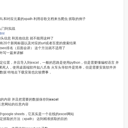
和对应元素的xpath 利用谷歌文档来当爬虫 抓取的例子
法入门到实战
tml
头信息 和其他信息 就不能用这种了
20个新闻标题以及对应的url或者百度的搜索结果
询seo排名（后面会讲） 这个方法就不适用了
会另外写一篇来讲解
置，并且导入到excel，一般的思路是使用python，但是需要懂编程语言 并
要累死人，使用桌面端软件如八爪鱼 火车头等软件是简单，但是需要安装软件并
数据 特地去下载安装也比较费事，
站
的内容 并且把需要的数据保存到
excel
任意网站的任意内容
google sheets，它其实是一个在线的excel网站
抓取的方法（xpath） 达到精准抓取的目的