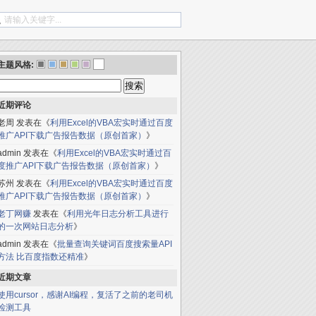
主题风格:
搜
索：
近期评论
老周
发表在《
利用Excel的VBA宏实时通过百度
推广API下载广告报告数据（原创首家）
》
admin
发表在《
利用Excel的VBA宏实时通过百
度推广API下载广告报告数据（原创首家）
》
苏州
发表在《
利用Excel的VBA宏实时通过百度
推广API下载广告报告数据（原创首家）
》
老丁网赚
发表在《
利用光年日志分析工具进行
的一次网站日志分析
》
admin
发表在《
批量查询关键词百度搜索量API
方法 比百度指数还精准
》
近期文章
使用cursor，感谢AI编程，复活了之前的老司机
检测工具