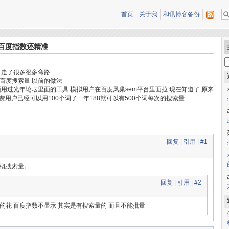
首页
关于我
和讯博客备份
比百度指数还精准
 走了很多很多弯路
百度搜索量 以前的做法
用过光年论坛里面的工具 模拟用户在百度凤巢sem平台里面拉 现在知道了 原来
免费用户已经可以用100个词了一年188就可以有500个词每次的搜索量
回复
|
引用
|
#1
概搜索量。
回复
|
引用
|
#2
花 百度指数不显示 其实是有搜索量的 而且不能批量